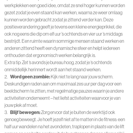
werkplekken een goed idee, omdat ze snel hoger kunnen worden
gezet zodat je even staand kan werken, waarna ze weer omlaag
kunnen worden gebracht zodat je zittend verder kan. Deze
positieverandering geeft je tevens een kleine energieprikkel, die
ook nog eens die dip om elf uur ’s ochtends en vier uur ’s middags
bestrijdt. Een ruimte waarin sommige mensen staand werken en
anderen zittend heeft een dynamische sfeer en helpt iedereen
onthouden dat ergonomisch werken belangrijk is.
Extra tip: Zet ‘s avonds je bureau hoog, zodat je ‘s ochtends
onmiddellijk herinnert wordt aan het staand werken.
2.
Word geen zombie:
Kijk niet te lang naar jouw scherm.
Deskundigen raden aan om maximaal zes uur per dag voor een
beeldscherm te zitten, met regelmatige pauzes waarin je andere
activiteiten onderneemt – het liefst activiteiten waarvoor je van
jouw plek af moet.
3.
Blijf bewegen:
Zorg ervoor dat je buiten de werktijd ook
genoeg beweegt. Je hoeft jezelf niet af te matten in de fitness: een
half uur wandelen na het avondeten, traplopen in plaats van de lift