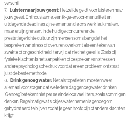
verschil.
7.
Luister naar jouw geest:
Hetzelfde geldt voor luisteren naar
jouw geest. Enthousiasme, een ik-ga-ervoor-mentaliteit en
uitdagende deadlines zijn elementen die ons werk leuk maken,
maar er zijn grenzen. In de huidige concurrerende,
prestatiegerichte cultuur zijn mensen soms bang dat het
bespreken van stress of overuren overkomt als een teken van
zwakte of ongeschiktheid, terwijl dat niet het geval is. Zoals bij
fysieke klachten is het aanpakken of bespreken van stress en
andere psychologische druk voordat er een probleem ontstaat
juist de beste methode.
8.
Drink genoeg water:
Net als topatleten, moeten we er
allemaal voor zorgen dat we iedere dag genoeg water drinken.
‘Genoeg’ betekent niet per se eindeloos veel liters, zoals sommigen
denken. Regelmatig wat slokjes water nemen is genoeg om
gehydrateerd te blijven zodat je geen hoofdpijn of andere klachten
krijgt.