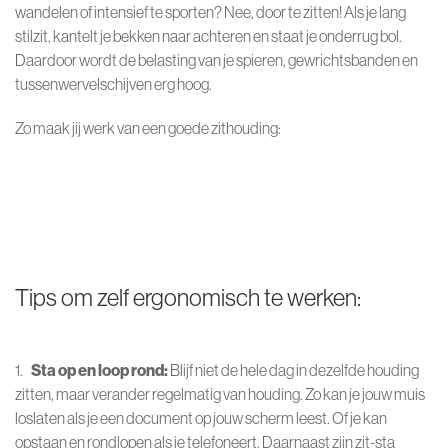
wandelen of intensief te sporten? Nee, door te zitten! Als je lang
stilzit, kantelt je bekken naar achteren en staat je onderrug bol.
Daardoor wordt de belasting van je spieren, gewrichtsbanden en
tussenwervelschijven erg hoog.
Zo maak jij werk van een goede zithouding:
Tips om zelf ergonomisch te werken:
1.
Sta op en loop rond:
Blijf niet de hele dag in dezelfde houding
zitten, maar verander regelmatig van houding. Zo kan je jouw muis
loslaten als je een document op jouw scherm leest. Of je kan
opstaan en rondlopen als je telefoneert. Daarnaast zijn zit-sta