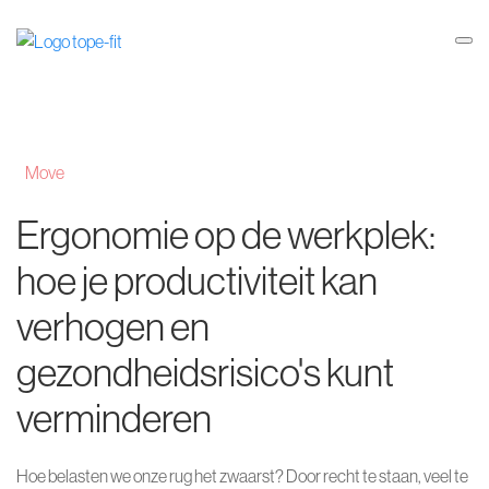
Ideeënbus
Activiteiten
Move
Ergonomie op de werkplek:
hoe je productiviteit kan
verhogen en
gezondheidsrisico's kunt
verminderen
Hoe belasten we onze rug het zwaarst? Door recht te staan, veel te