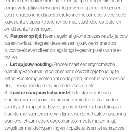
nemen en een halte eerder uit de bus stappen dragen allemaal bij
aan jouw dagelijkse beweging. Tegenwoordig zijn er ook genoeg
sport- en gezondheidsapps die je kunnen helpen door bijvoorbeeld
jouw aantal stappen te tellen en een realistisch doel op te stellen
om dit aantal te verhogen.
4.
Pauzeer op tijd:
Neem regelmatig korte pauzes waarbij je jouw
bureau verlaat. Integreer deze pauzes in jouw werkritme door
bijvoorbeeld even bij een collega langs te gaan in plaats van te e-
mailen.
5.
Let op jouw houding:
Probeer naast een ergonomische
opstelling van bureau, stoel en scherm ook zelf op je houding te
letten. Rechte rug, voeten plat op de grond, knieën in een hoek van
90°,… Bekijk de e-learning hieronder voor alle info.
6.
Luister naar jouw lichaam:
Met die kleine pijntjes en
klachten probeert jouw lichaam je iets te vertellen. Zoals iedere
sportfysiotherapeut zal bevestigen, is de beste behandeling van
klachten het voorkomen ervan. En als we de herhaalde inspanning
waar ons lichaam iedere dag op kantoor mee te maken krijgt,
vergelijken met de inspanning van topatleten is er niet eens zo veel